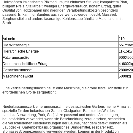
Holzspänen im essbaren Pilzmedium, mit einfacher Struktur, kompaktem Plan,
billigem Preis, Stallarbeit, weniger Energieverbrauch, hohem Ertrag, guter
Qualität von Holzspänen und niedrigen Verarbeitungskosten besonders
passend. Er kann für Bambus auch verwendet werden, deckt, Maisstiel,
Sorghumstiel und andere faserartige Kohlenstaub ähnliche Materialien mit
Stroh.
Art nein.
110
Die Wirtsenergie
55-75kw
Hierarchische Energie
11-15kw
Fütterungsgröße
900X50
Der durchschnittliche Ertrag
4-6000k
Gesamtausmasse
2800x20
Maschinengewicht
5000kg
Eine Zerkleinerungsmaschine ist eine Maschine, die große feste Rohstoffe zur
erforderlichen Größe zerquetscht.
Niederlassungszerkleinerungsmaschine des spätesten Gartens meine Firma ist
spezielle für den botanischen Garten, Obstgarten, Bäume des Waldes,
Landstraßenwartung, Park, Golfplätze passend und andere Abteilungen,
hauptsächlich verwendet, wenn sie Beschneidung zerquetschen, schneiden
die verschiedenen Niederlassungen der Bäume, nachdem defekt, können als
Laubdecke, Gartenbettbasis, organisches Düngemittel, essbarer Pilz,
BiomasseStromerzeugung verwendet werden, können in der Produktion