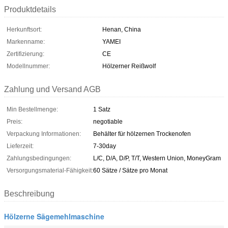
Produktdetails
Herkunftsort:
Henan, China
Markenname:
YAMEI
Zertifizierung:
CE
Modellnummer:
Hölzerner Reißwolf
Zahlung und Versand AGB
Min Bestellmenge:
1 Satz
Preis:
negotiable
Verpackung Informationen:
Behälter für hölzernen Trockenofen
Lieferzeit:
7-30day
Zahlungsbedingungen:
L/C, D/A, D/P, T/T, Western Union, MoneyGram
Versorgungsmaterial-Fähigkeit:
60 Sätze / Sätze pro Monat
Beschreibung
Hölzerne Sägemehlmaschine