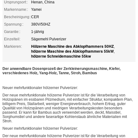
Ursprungsort::
Henan, China
Markenname::
Yamei
Bescheinigung::
CER
Spannung::
380V/50HZ
Garantie::
1-jährig
Einzelteil:
Sägemehl Pulverizer
Hölzerne Maschine des Abklopfhammers 50HZ
Markieren:
,
hölzerne Maschine des Abklopfhammers 55kW
,
hölzerne Schneidemaschine 55kw
Der anwendbare Dosenprozeß der Zerkleinerungsmaschine, Kiefer,
verschiedenes Holz, Yang-Holz, Tanne, Stroh, Bambus
Neuer mehrfunktionaler hölzerner Pulverizer:
Der neue mehrfunktionale hölzerne Pulverizer ist für die Verarbeitung von
Holzspänen im essbaren Pilzmedium, mit einfacher Struktur, kompaktem Plan,
billigem Preis, Stallarbeit, weniger Energieverbrauch, hohem Ertrag, guter
Qualität von Holzspänen und niedrigen Verarbeitungskosten besonders
passend. Er kann für Bambus auch verwendet werden, deckt, Maisstiel,
Sorghumstiel und andere faserartige Kohlenstaub ähnliche Materialien mit
Stroh.
Neuer mehrfunktionaler hölzerner Pulverizer:
Der neue mehrfunktionale hölzerne Pulverizer ist für die Verarbeitung von