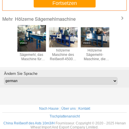
Fortsetzen
Hölzerne Sägemehlmaschine
Mehr
erne
Industrielles Grad-
hölzerne
Hölzerne
hölze
ne des
Sägemehl, das
Maschine des
Sägemehl-
Maschin
f-15t/H
Maschine für
Reißwolf-4500kg
Maschine, die
Sägemehl
kosteneffektiven
für Spanplatte
Sägemehl für das
Biomasse-
2150
Produzieren des
Brennstoff
Biomasse-Briketts
Ändern Sie Sprache
herstellt
macht
Nach Hause
|
Über uns
|
Kontakt
Tischplattenansicht
China Reißwolf des Asts 10m3/H
Fournisseur. Copyright © 2020 - 2025 Henan
Wheat Import And Export Company Limited.