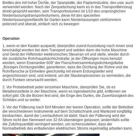
Brettes des mit hoher Dichte, der Spanplatte, der Papierindustrie, des usw. auch
verwendet werden. Nach der Zerquetschung kann es in das Transportfahrzeug
direkt gesprüht werden, sein Transportvolumen ist 1/10 des ursprünglichen
Niederlassungstransportvolumens, diese Art des speziellen
Niederlassungsreißwolfs für Garten kann Niederlassungen zertrümmern
jederzeit und überall, einfach sich zu bewegen
Operation
1, wenn er den Kasten auspackt, überprüfen zuerst Ausrüstung nach innen sind
beschädigt worden bei dem Transport und setzten dann die hohe Maschine
und Gerät der Hilfsmotor elektronisches Steueran ort und stelle, wieder durch
die zusätzliche Rohrhauptsächlichstraße, je der Öffnungen muss benutzt
werden, wenn Eisenanker 609" der Flanschversammlungsdichtungsfarbe
„flüssiges Dichtungsmittel, garantieren, dass die Dichtung der Rohre und die
Rohrflansche je Einheiten gleichzeitig mit einem Erdungsleiter wird
angeschlossen sind, und erdend, um die Staubexplosionen zu vermeiden, die
durch Funken verursacht werden.
2. Vor Probebetrieb jeder einzelnen Maschine, überprüfen Sie, ob es
Metalleinzelteile in der Maschine, wenn es irgendwelche gibt, entfernen sie
sofort gibt. Ob die Bolzen fest sind, die Enge des Gurtes, die Zuverlässigkeit des
Schildes und so weiter.
3. Vor der Fütterung nach fünf Minuten der leeren Operation, sollte der Betreiber
die verschiedenen Instrumente auf dem Schaltschrank und Wartezeit sorgfältig
beobachten, damit der Leerlaufstrom ist stabil. Nach der Fütterung wird der
Strom nicht den Nennwert von 32.6A übersteigen gelassen; andernfalls sollte
die Zufuhrquantität verringert werden, um sicherzustellen, dass der
Normalbetrieb des entladenden elektrischen Stroms regelmäßig arbeiten kann.