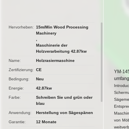
Hervorheben
15m/Min Wood Processing
Machinery
,
Maschinerie der
Holzverarbeitung 42.87kw
Name
Holzrasiermaschine
Zertifizierung
CE
YM-145
umfangr
Bedingung
Neu
Introduc
Energie
42.87kw
Scherm
Farbe
Schreiben Sie und grün oder
Sägeme
blau
Entspre
Anwendung
Herstellung von Sägespänen
Maschine
von Möbe
Garantie
12 Monate
weitverb