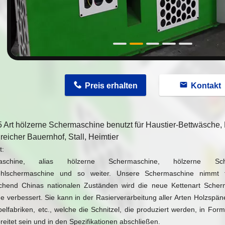
Preis erhalten
Kontakt
 Art hölzerne Schermaschine benutzt für Haustier-Bettwäsche
eicher Bauernhof, Stall, Heimtier
t:
aschine, alias hölzerne Schermaschine, hölzerne Scherma
hlschermaschine und so weiter. Unsere Schermaschine nimmt tü
chend Chinas nationalen Zuständen wird die neue Kettenart Scher
 verbessert. Sie kann in der Rasierverarbeitung aller Arten Holzspäne
lfabriken, etc., welche die Schnitzel, die produziert werden, in Form
reitet sein und in den Spezifikationen abschließen.