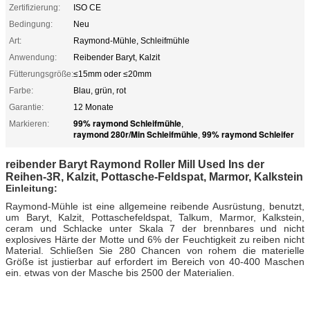
Zertifizierung:
ISO CE
Bedingung:
Neu
Art:
Raymond-Mühle, Schleifmühle
Anwendung:
Reibender Baryt, Kalzit
Fütterungsgröße:
≤15mm oder ≤20mm
Farbe:
Blau, grün, rot
Garantie:
12 Monate
99% raymond Schleifmühle
Markieren:
,
raymond 280r/Min Schleifmühle
99% raymond Schleifer
,
reibender Baryt Raymond Roller Mill Used Ins der
Reihen-3R, Kalzit, Pottasche-Feldspat, Marmor, Kalkstein
Einleitung:
Raymond-Mühle ist eine allgemeine reibende Ausrüstung, benutzt,
um Baryt, Kalzit, Pottaschefeldspat, Talkum, Marmor, Kalkstein,
ceram und Schlacke unter Skala 7 der brennbares und nicht
explosives Härte der Motte und 6% der Feuchtigkeit zu reiben nicht
Material. Schließen Sie 280 Chancen von rohem die materielle
Größe ist justierbar auf erfordert im Bereich von 40-400 Maschen
ein. etwas von der Masche bis 2500 der Materialien.