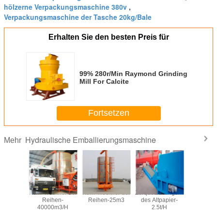
hölzerne Verpackungsmaschine 380v
,
Verpackungsmaschine der Tasche 20kg/Bale
Erhalten Sie den besten Preis für
99% 280r/Min Raymond Grinding
Mill For Calcite
Fortsetzen
Hydraulische Emballierungsmaschine
Mehr
ungsmaschine
Korn-Trockner der
Korn-Trockner der
Zerquetschungsmaschine
1000
gemehl-
Reihen-
Reihen-25m3
des Altpapier-
Altpap
0kg
40000m3/H
2.5t/H
Zerquetsc