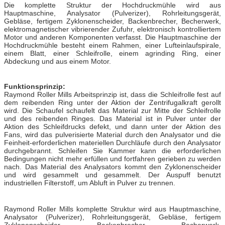
Die komplette Struktur der Hochdruckmühle wird aus
Hauptmaschine, Analysator (Pulverizer), Rohrleitungsgerät,
Gebläse, fertigem Zyklonenscheider, Backenbrecher, Becherwerk,
elektromagnetischer vibrierender Zufuhr, elektronisch kontrolliertem
Motor und anderen Komponenten verfasst. Die Hauptmaschine der
Hochdruckmühle besteht einem Rahmen, einer Lufteinlaufspirale,
einem Blatt, einer Schleifrolle, einem agrinding Ring, einer
Abdeckung und aus einem Motor.
Funktionsprinzip:
Raymond Roller Mills Arbeitsprinzip ist, dass die Schleifrolle fest auf
dem reibenden Ring unter der Aktion der Zentrifugalkraft gerollt
wird. Die Schaufel schaufelt das Material zur Mitte der Schleifrolle
und des reibenden Ringes. Das Material ist in Pulver unter der
Aktion des Schleifdrucks defekt, und dann unter der Aktion des
Fans, wird das pulverisierte Material durch den Analysator und die
Feinheit-erforderlichen materiellen Durchläufe durch den Analysator
durchgebrannt. Schleifen Sie Kammer kann die erforderlichen
Bedingungen nicht mehr erfüllen und fortfahren gerieben zu werden
nach. Das Material des Analysators kommt den Zyklonenscheider
und wird gesammelt und gesammelt. Der Auspuff benutzt
industriellen Filterstoff, um Abluft in Pulver zu trennen.
Raymond Roller Mills komplette Struktur wird aus Hauptmaschine,
Analysator (Pulverizer), Rohrleitungsgerät, Gebläse, fertigem
Zyklonenscheider, Backenbrecher, Becherwerk,