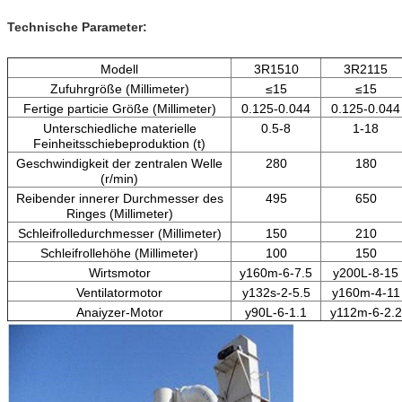
Technische Parameter:
Modell
3R1510
3R2115
Zufuhrgröße (Millimeter)
≤15
≤15
Fertige particie Größe (Millimeter)
0.125-0.044
0.125-0.044
Unterschiedliche materielle
0.5-8
1-18
Feinheitsschiebeproduktion (t)
Geschwindigkeit der zentralen Welle
280
180
(r/min)
Reibender innerer Durchmesser des
495
650
Ringes (Millimeter)
Schleifrolledurchmesser (Millimeter)
150
210
Schleifrollehöhe (Millimeter)
100
150
Wirtsmotor
y160m-6-7.5
y200L-8-15
Ventilatormotor
y132s-2-5.5
y160m-4-11
Anaiyzer-Motor
y90L-6-1.1
y112m-6-2.2