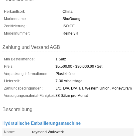
Herkunftsort:
China
Markenname:
ShuGuang
Zertifizierung:
ISO CE
Modellnummer:
Reihe 3R
Zahlung und Versand AGB
Min Bestellmenge:
1 Satz
Preis:
$5,500.00 - $30,000.00 / Set
Verpackung Informationen:
Plastikhülle
Lieferzeit:
7-30 Arbeitstage
Zahlungsbedingungen:
L/C, D/A, D/P, T/T, Western Union, MoneyGram
Versorgungsmaterial-Fähigkeit:
88 Sätze pro Monat
Beschreibung
Hydraulische Emballierungsmaschine
Name:
raymond Walzwerk