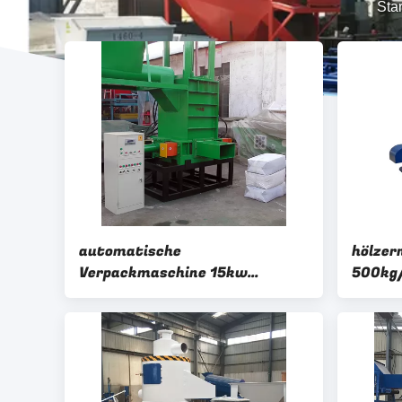
Star
automatische
hölzer
Verpackmaschine 15kw
500kg/
80bale/H für Holzspan
Kräute