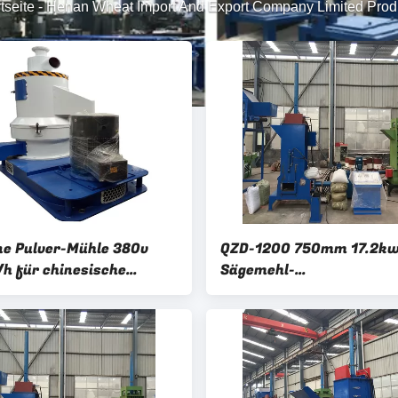
tseite
-
Henan Wheat Import And Export Company Limited Prod
ne Pulver-Mühle 380v
QZD-1200 750mm 17.2kw
h für chinesische
Sägemehl-
rmedizin
Verpackungsmaschine