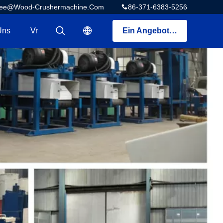
ee@wood-Crushermachine.com
86-371-6383-5256
Uns
Vr
Ein Angebot bekommen
描述
描述