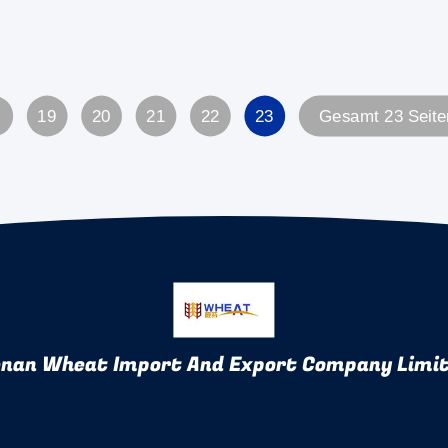
19
20
21
22
23
Gesamt 23 Seite
nan Wheat Import And Export Company Limi