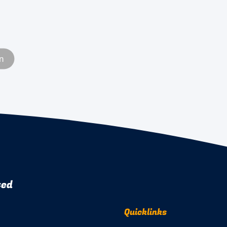
n
ted
Quicklinks