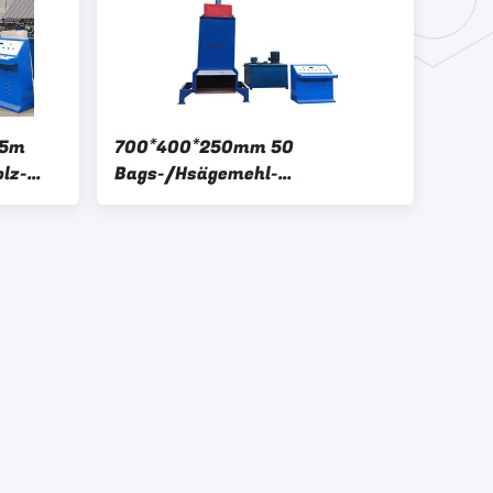
55m
700*400*250mm 50
lz-
Bags-/Hsägemehl-
Verpackungsmaschine