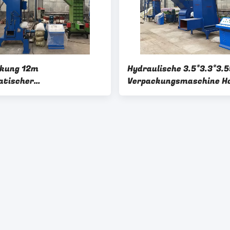
ckung 12m
Hydraulische 3.5*3.3*3.
atischer
Verpackungsmaschine Ho
kmaschine 17.2kw
380v